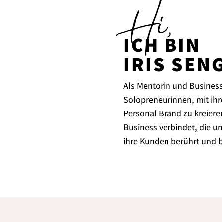
Hi,
ICH BIN
IRIS SEN
Als Mentorin und Business-
Solopreneurinnen, mit ihre
Personal Brand zu kreieren,
Business verbindet, die u
ihre Kunden berührt und b