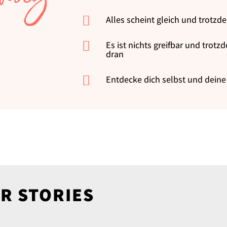

Alles scheint gleich und trotzd

Es ist nichts greifbar und trot
dran

Entdecke dich selbst und deine 
R STORIES