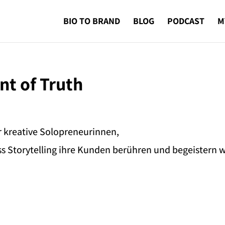
BIO TO BRAND
BLOG
PODCAST
M
t of Truth
r kreative Solopreneurinnen,
ss Storytelling ihre Kunden berühren und begeistern w