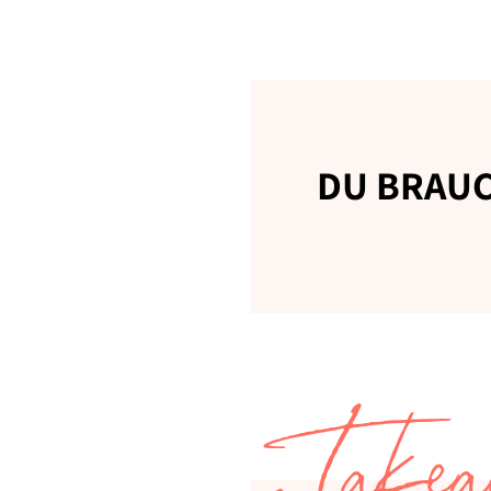
DU BRAUC
Takea