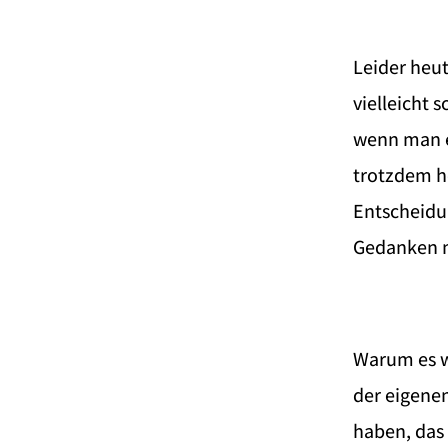
Leider heut
vielleicht 
wenn man et
trotzdem he
Entscheidun
Gedanken m
Warum es wi
der eigenen
haben, das 