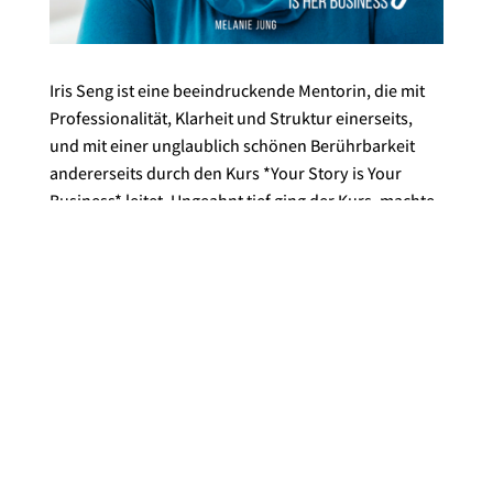
Iris Seng ist eine beeindruckende Mentorin, die mit
Professionalität, Klarheit und Struktur einerseits,
und mit einer unglaublich schönen Berührbarkeit
andererseits durch den Kurs *Your Story is Your
Business* leitet. Ungeahnt tief ging der Kurs, machte
möglich sich nochmal tief an die emotionale
Motivation für das eigene Business anzubinden.
Zugleich gab es konkrete Anleitung und handfeste
Tipps & Tools, um die eigene Story zu schreiben, das
Branding durch die Story zu klä
ren und den USP
Slogan zu finden.
Iris ist eine gute Begleiterin, die
einen immer wieder in die Leichtigkeit und Klarheit
zurückführt, wenn man sich in den Abzweigungen
und Möglichkeiten der eigenen Geschichte droht zu
verirren. Und die einlädt sich mit Spielfreude an die