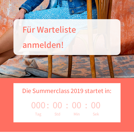
Für Warteliste
anmelden!
Die Summerclass 2019 startet in:
000
:
00
:
00
:
00
Tag
Std
Min
Sek