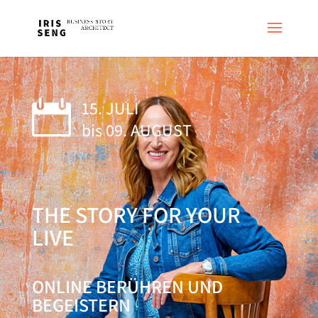
15. JULI

bis 09. AUGUST
THE STORY FOR YOUR
LIVE
ONLINE BERÜHREN UND
BEGEISTERN