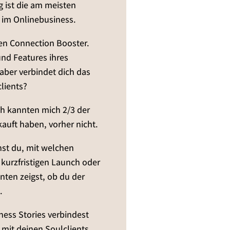
g ist die am meisten
 im Onlinebusiness.
en Connection Booster.
und Features ihres
aber verbindet dich das
clients?
h kannten mich 2/3 der
auft haben, vorher nicht.
rnst du, mit welchen
kurzfristigen Launch oder
nten zeigst, ob du der
.
ness Stories verbindest
 mit deinen Soulclients.