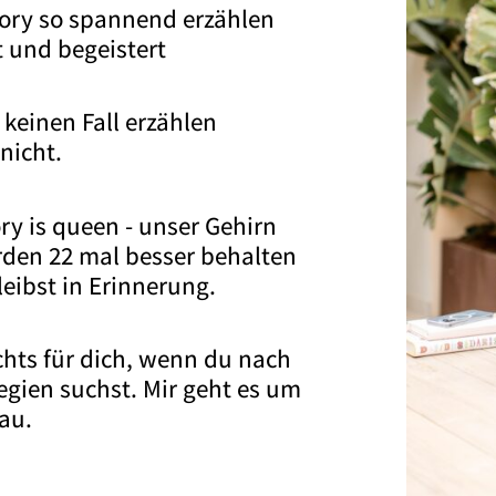
tory so spannend erzählen
t und begeistert
 keinen Fall erzählen
 nicht.
ory is queen - unser Gehirn
erden 22 mal besser behalten
bleibst in Erinnerung.
ichts für dich, wenn du nach
egien suchst. Mir geht es um
au.