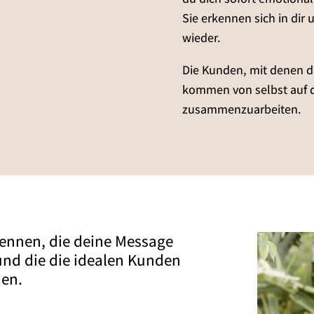
Sie erkennen sich in dir
wieder.
Die Kunden, mit denen du
kommen von selbst auf d
zusammenzuarbeiten.
kennen, die deine Message
und die die idealen Kunden
hen.