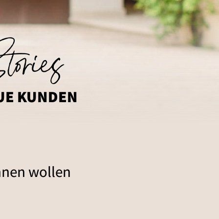
ories
UE KUNDEN
innen wollen