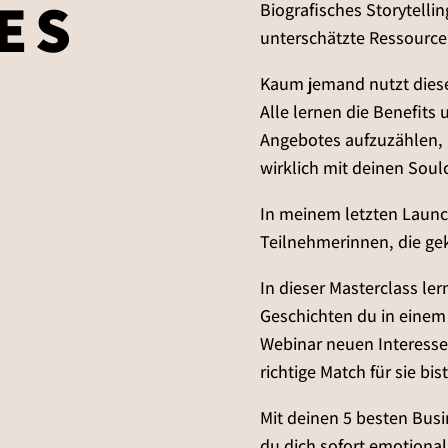
ES
Biografisches Storytellin
unterschätzte Ressource
Kaum jemand nutzt dies
Alle lernen die Benefits 
Angebotes aufzuzählen, 
wirklich mit deinen Soul
In meinem letzten Launc
Teilnehmerinnen, die gek
In dieser Masterclass le
Geschichten du in einem 
Webinar neuen Interesse
richtige Match für sie bist
Mit deinen 5 besten Busi
du dich sofort emotional