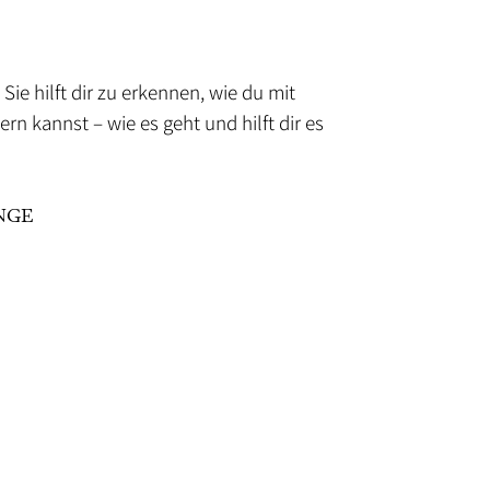
 Sie hilft dir zu erkennen, wie du mit
n kannst – wie es geht und hilft dir es
NGE