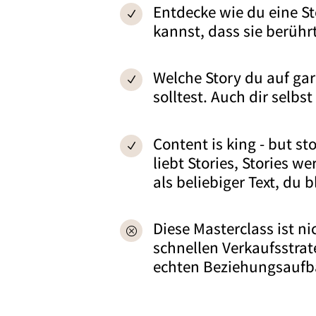
Entdecke wie du eine S
N
kannst, dass sie berühr
Welche Story du auf gar
N
solltest. Auch dir selbst
Content is king - but st
N
liebt Stories, Stories w
als beliebiger Text, du 
Diese Masterclass ist n
Q
schnellen Verkaufsstrat
echten Beziehungsaufb