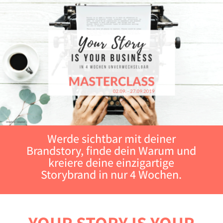
Werde sichtbar mit deiner
Brandstory, finde dein Warum und
kreiere deine einzigartige
Storybrand in nur 4 Wochen.
YOUR STORY IS YOUR