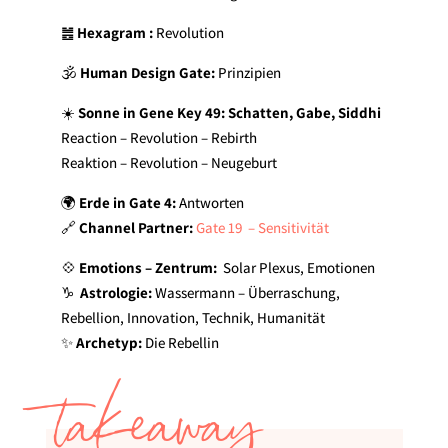
䷰
Hexagram :
Revolution
🕉️
Human Design Gate:
Prinzipien
☀️
Sonne in Gene Key 49: Schatten, Gabe, Siddhi
Reaction – Revolution – Rebirth
Reaktion – Revolution – Neugeburt
🌍
Erde in Gate 4:
Antworten
🔗
Channel Partner:
Gate 19 – Sensitivität
💠
Emotions – Zentrum:
Solar Plexus, Emotionen
♑️
Astrologie:
Wassermann – Überraschung,
Rebellion, Innovation, Technik, Humanität
✨
Archetyp:
Die Rebellin
takeaway