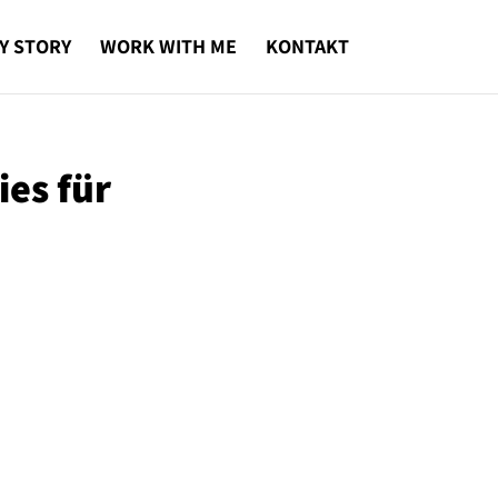
Y STORY
WORK WITH ME
KONTAKT
ies für