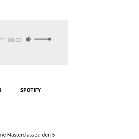
00:00
Pfeiltasten
Hoch/Runter
benutzen,
um
die
Lautstärke
R
SPOTIFY
zu
regeln.
ine Masterclass zu den 5