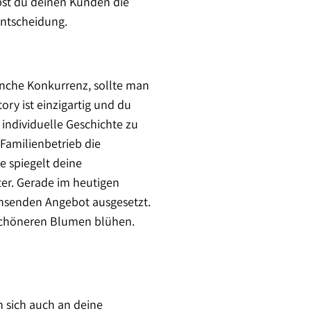
bst du deinen Kunden die
 Entscheidung.
ranche Konkurrenz, sollte man
ory ist einzigartig und du
 individuelle Geschichte zu
m Familienbetrieb die
e spiegelt deine
tter. Gerade im heutigen
achsenden Angebot ausgesetzt.
 schöneren Blumen blühen.
en sich auch an deine