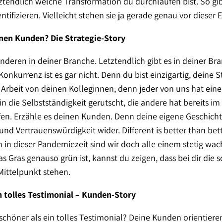
tendlich welche Transformation du durchlaufen bist. So gi
entifizieren. Vielleicht stehen sie ja gerade genau vor dieser
inen Kunden? Die Strategie-Story
nderen in deiner Branche. Letztendlich gibt es in deiner B
onkurrenz ist es gar nicht. Denn du bist einzigartig, deine St
 Arbeit von deinen Kolleginnen, denn jeder von uns hat eine
g in die Selbstständigkeit gerutscht, die andere hat bereits i
en. Erzähle es deinen Kunden. Denn deine eigene Geschicht
 und Vertrauenswürdigkeit wider. Different is better than be
 in dieser Pandemiezeit sind wir doch alle einem stetig w
 Gras genauso grün ist, kannst du zeigen, dass bei dir die
 Mittelpunkt stehen.
in tolles Testimonial – Kunden-Story
st schöner als ein tolles Testimonial? Deine Kunden orientier