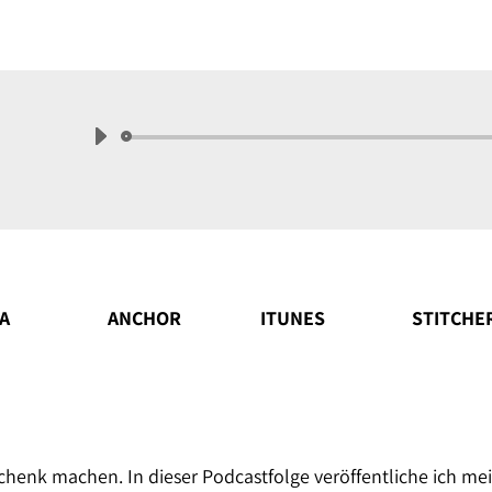
Audio-
Player
A
ANCHOR
ITUNES
STITCHE
chenk machen. In dieser Podcastfolge veröffentliche ich me