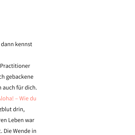
, dann kennst
Practitioner
isch gebackene
h auch für dich.
loha! – Wie du
zblut drin,
eren Leben war
. Die Wende in