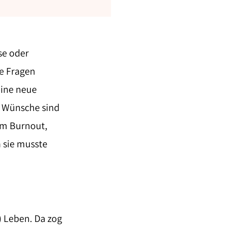
se oder
he Fragen
eine neue
nd Wünsche sind
um Burnout,
 sie musste
) Leben. Da zog