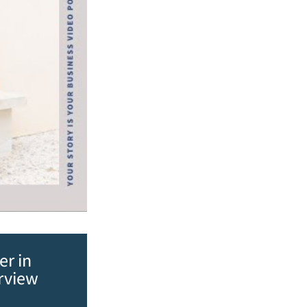
er in
erview