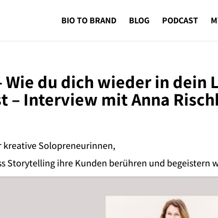
BIO TO BRAND
BLOG
PODCAST
M
 Wie du dich wieder in dein 
st – Interview mit Anna Risch
r kreative Solopreneurinnen,
ss Storytelling ihre Kunden berühren und begeistern w