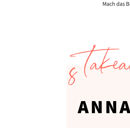
Mach das B
Takea
s
ANN