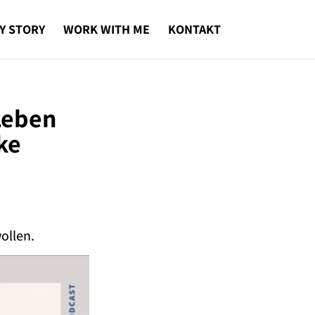
Y STORY
WORK WITH ME
KONTAKT
Leben
ke
ollen.