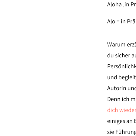
Aloha ‚in P
Alo = in Pr
Warum erzäh
du sicher 
Persönlichk
und begleit
Autorin und
Denn ich mö
dich wieder
einiges an 
sie Führun