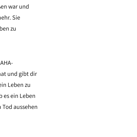
ußen war und
mehr. Sie
eben zu
 AHA-
at und gibt dir
ein Leben zu
ob es ein Leben
m Tod aussehen