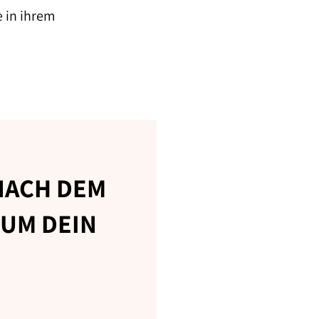
e in ihrem
 NACH DEM
 UM DEIN