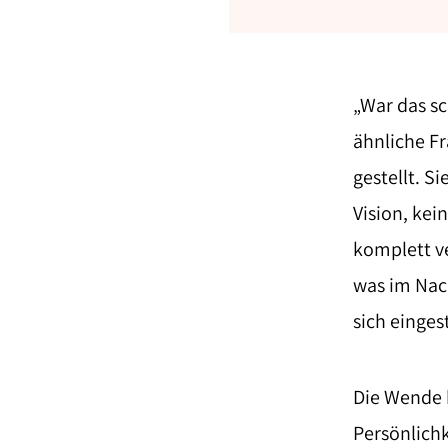
„War das sc
ähnliche Fr
gestellt. S
Vision, kei
komplett v
was im Nach
sich einges
Die Wende b
Persönlichk