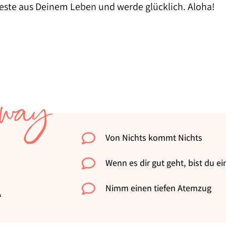
este aus Deinem Leben und werde glücklich. Aloha!
way

Von Nichts kommt Nichts

Wenn es dir gut geht, bist du e
A

Nimm einen tiefen Atemzug