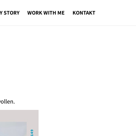
Y STORY
WORK WITH ME
KONTAKT
ollen.