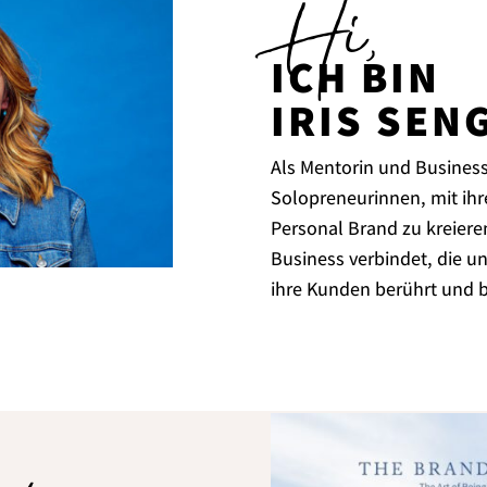
Hi,
ICH BIN
IRIS SEN
Als Mentorin und Business-
Solopreneurinnen, mit ihre
Personal Brand zu kreieren,
Business verbindet, die u
ihre Kunden berührt und b