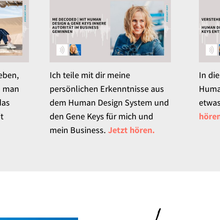
eben,
Ich teile mit dir meine
In di
n man
persönlichen Erkenntnisse aus
Huma
das
dem Human Design System und
etwas
it
den Gene Keys für mich und
höre
mein Business.
Jetzt hören.