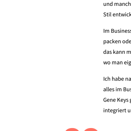
und manche
Stil entwic
Im Busines
packen ode
das kann m
wo man eige
Ich habe n
alles im B
Gene Keys g
integriert 