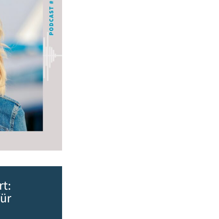
rt:
für