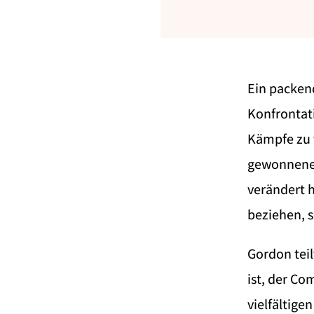
Ein packen
Konfrontati
Kämpfe zu 
gewonnener 
verändert h
beziehen, 
Gordon teil
ist, der C
vielfältige