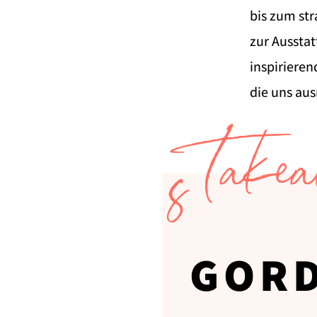
bis zum str
zur Ausstat
inspirieren
die uns au
Takea
s
GOR