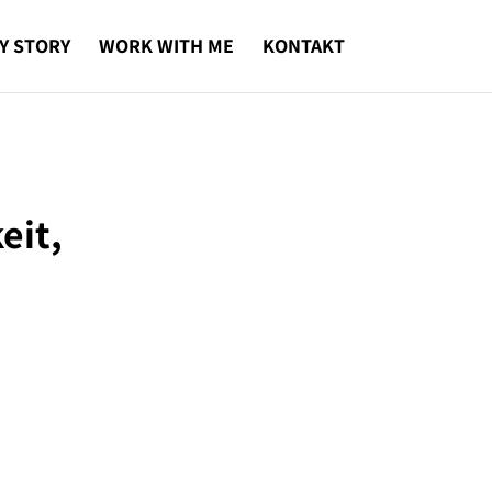
Y STORY
WORK WITH ME
KONTAKT
eit,