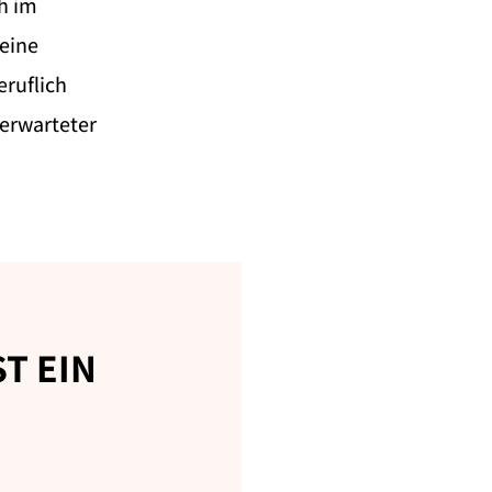
h im
eine
eruflich
nerwarteter
T EIN