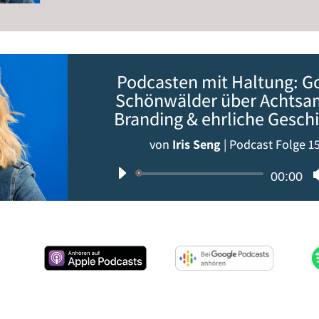
Podcasten mit Haltung: G
Schönwälder über Achtsam
Branding & ehrliche Gesch
von
Iris Seng
|
Podcast Folge 1
Audio-
00:00
Player