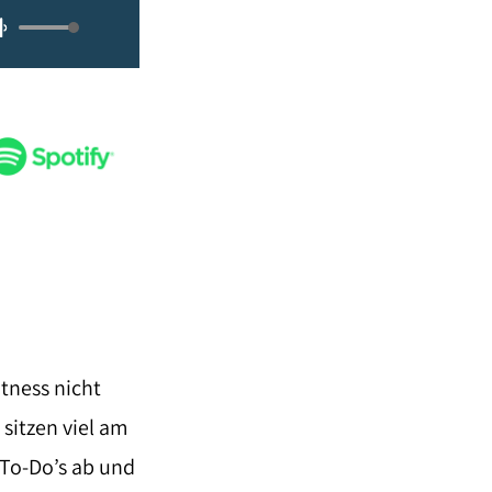
Pfeiltasten
Hoch/Runter
benutzen,
um
die
Lautstärke
zu
regeln.
itness nicht
 sitzen viel am
 To-Do’s ab und