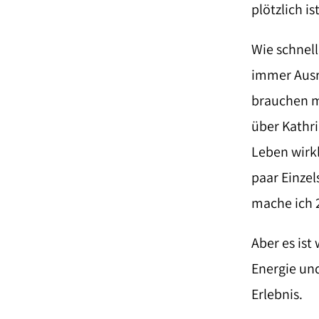
plötzlich i
Wie schnell
immer Ausre
brauchen m
über Kathri
Leben wirkl
paar Einzel
mache ich 2
Aber es ist
Energie und
Erlebnis.