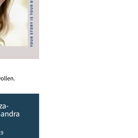
ollen.
za-
Sandra
19