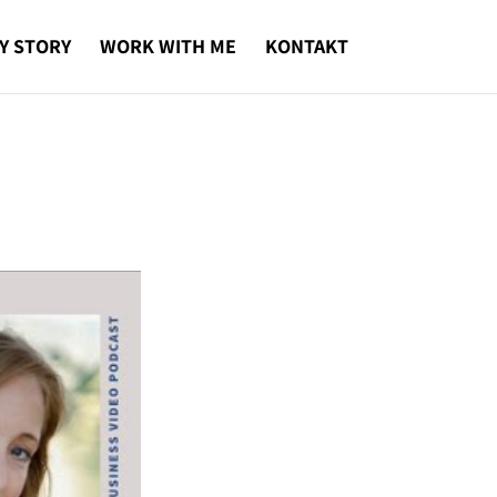
Y STORY
WORK WITH ME
KONTAKT