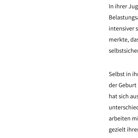
In ihrer Ju
Belastungsa
intensiver 
merkte, das
selbstsiche
Selbst in i
der Geburt
hat sich au
unterschie
arbeiten mi
gezielt ihr