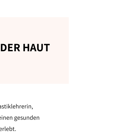
 DER HAUT
stiklehrerin,
r einen gesunden
erlebt.