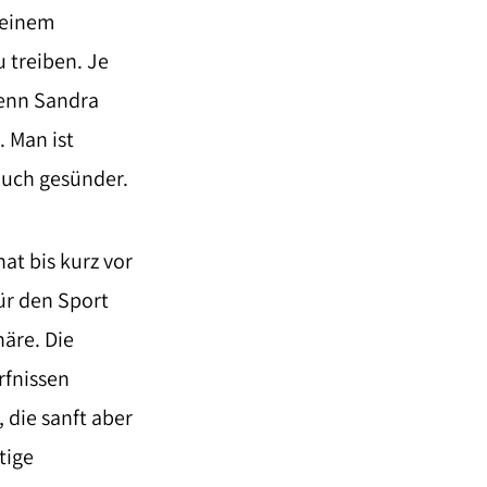
 einem
 treiben. Je
Denn Sandra
. Man ist
 auch gesünder.
at bis kurz vor
ür den Sport
näre. Die
rfnissen
 die sanft aber
tige