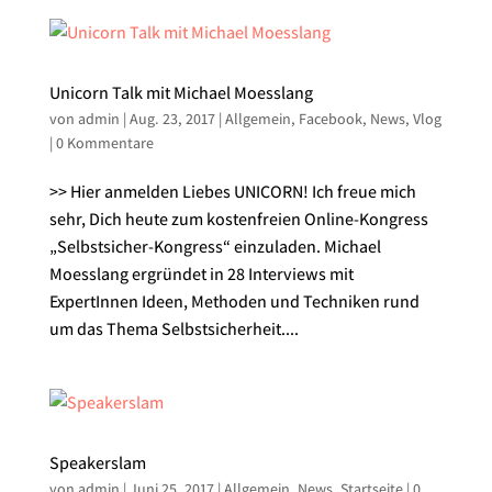
Unicorn Talk mit Michael Moesslang
von
admin
|
Aug. 23, 2017
|
Allgemein
,
Facebook
,
News
,
Vlog
|
0 Kommentare
>> Hier anmelden Liebes UNICORN! Ich freue mich
sehr, Dich heute zum kostenfreien Online-Kongress
„Selbstsicher-Kongress“ einzuladen. Michael
Moesslang ergründet in 28 Interviews mit
ExpertInnen Ideen, Methoden und Techniken rund
um das Thema Selbstsicherheit....
Speakerslam
von
admin
|
Juni 25, 2017
|
Allgemein
,
News
,
Startseite
|
0